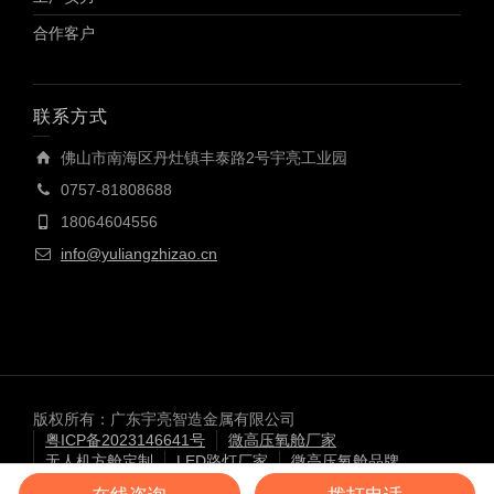
合作客户
联系方式
佛山市南海区丹灶镇丰泰路2号宇亮工业园
0757-81808688
18064604556
info@yuliangzhizao.cn
版权所有：广东宇亮智造金属有限公司
粤ICP备2023146641号
微高压氧舱厂家
无人机方舱定制
LED路灯厂家
微高压氧舱品牌
LED投光灯厂家
无人机方舱厂家