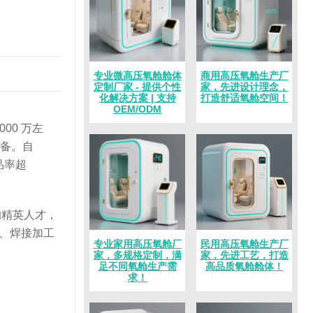
专业微高压氧舱舱体
商用高压氧舱生产厂
定制厂家 - 提供个性
家，先进设计理念，
化解决方案 | 支持
打造舒适氧舱空间！
OEM/ODM
00 万左
设备。自
品率超
的精英人才，
、焊接加工
专业家用高压氧舱厂
民用高压氧舱生产厂
家，多规格定制，满
家，先进工艺，打造
足不同氧舱生产需
高品质氧舱舱体！
求！