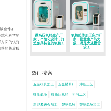
类钣金件加
模式和科学的
微高压氧舱生产厂
氧舱舱体加工实力厂
家，个性化设计，打
家，批量生产能力
障方面的优秀
造独具特色的氧舱！
强，满足大规模需
求！
完善的售后服
热门搜索
五金模具加工
五金模具厂
冲压工艺
微压氧舱
微高压氧舱
折弯工艺
新能源钣金加工
智慧氧舱
智慧氧舱加工