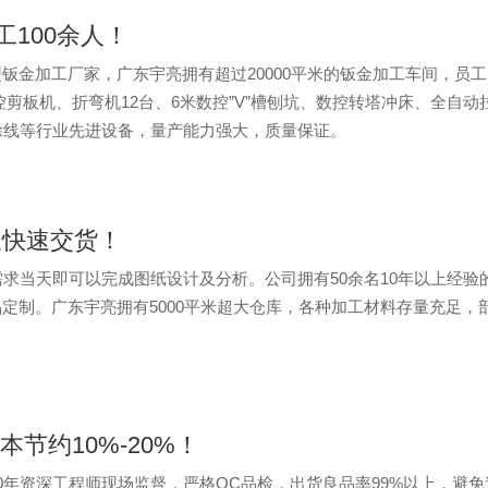
工100余人！
金加工厂家，广东宇亮拥有超过20000平米的钣金加工车间，员工1
数控剪板机、折弯机12台、6米数控”V”槽刨坑、数控转塔冲床、全自
涂线等行业先进设备，量产能力强大，质量保证。
天快速交货！
求当天即可以完成图纸设计及分析。公司拥有50余名10年以上经验
定制。广东宇亮拥有5000平米超大仓库，各种加工材料存量充足，
节约10%-20%！
0年资深工程师现场监督，严格QC品检，出货良品率99%以上，避