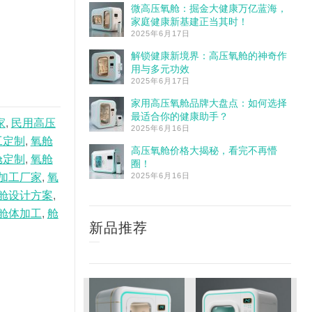
微高压氧舱：掘金大健康万亿蓝海，
家庭健康新基建正当其时！
2025年6月17日
解锁健康新境界：高压氧舱的神奇作
用与多元功效
2025年6月17日
家用高压氧舱品牌大盘点：如何选择
最适合你的健康助手？
家
,
民用高压
2025年6月16日
工定制
,
氧舱
高压氧舱价格大揭秘，看完不再懵
舱定制
,
氧舱
圈！
加工厂家
,
氧
2025年6月16日
舱设计方案
,
舱体加工
,
舱
新品推荐