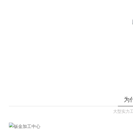
为
大型实力