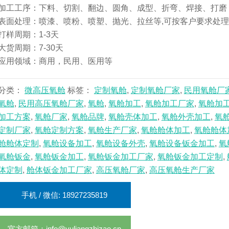
加工工序：下料、切割、翻边、圆角、成型、折弯、焊接、打磨
表面处理：喷漆、喷粉、喷塑、抛光、拉丝等,可按客户要求处理
打样周期：1-3天
大货周期：7-30天
应用领域：商用，民用、医用等
分类：
微高压氧舱
标签：
定制氧舱
,
定制氧舱厂家
,
民用氧舱厂
氧舱
,
民用高压氧舱厂家
,
氧舱
,
氧舱加工
,
氧舱加工厂家
,
氧舱加
加工方案
,
氧舱厂家
,
氧舱品牌
,
氧舱壳体加工
,
氧舱外壳加工
,
氧
定制厂家
,
氧舱定制方案
,
氧舱生产厂家
,
氧舱舱体加工
,
氧舱舱体
舱舱体定制
,
氧舱设备加工
,
氧舱设备外壳
,
氧舱设备钣金加工
,
氧
氧舱钣金
,
氧舱钣金加工
,
氧舱钣金加工厂家
,
氧舱钣金加工定制
,
体定制
,
舱体钣金加工厂家
,
高压氧舱厂家
,
高压氧舱生产厂家
手机 / 微信: 18927235819
官方邮箱：info@yuliangzhizao.cn