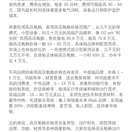
损伤患者，费用会增加。每多 30 分钟，费用可能提高 30 – 50
元，因为延长时间意味着更多氧气消耗、设备运行和医护监护
成本。
再看民用高压氧舱。家用高压氧舱价格范围广，从几千元的便
携式、小型设备，到几十万元的高端产品都有。像 O2 ark “时
光轮” 民用高压氧舱，售价最低 45.8 万元，最高 75.8 万元。
微高压氧舱价格一般 10 – 40 万元，具体因品牌和配置而异。
市场上也有低价位的，一些便携式或小型家用设备，几千元到
几万元不等。在体验店体验高压氧舱，一小时 699 元，办年卡
近 4 万元。
不同品牌的家用高压氧舱价格也有差异。中低端品牌，价格 1 –
5 万元，功能简单，材质普通，适合预算有限、对功能要求不
高的消费者。中等品牌，5 – 15 万元，质量和功能可靠，有智
能控制系统、舒适座椅等，能满足日常保健和辅助治疗需求。
高端品牌，15 – 30 万元及以上，采用先进技术和优质材料，有
豪华内饰、先进娱乐系统，像上海瑞健未来 Rlab 品牌，实现减
重 50%，内部配备按摩椅、星空顶、私人影院，提供奢华体
验。
总的来说，高压氧舱价格受设备类型、治疗时长、医院等级、
品牌、功能、材质等多种因素影响。大家在选择高压氧舱治疗